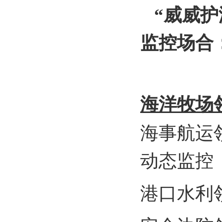
“威威护
监控场合
海洋牧场
海事航运
动态监控
港口水利