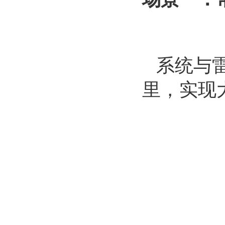
系统
与
里，实现