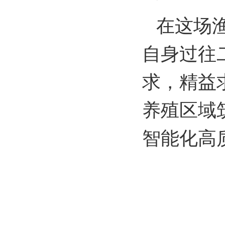
在这场
自身过往
求，精益
养殖区域
智能化高