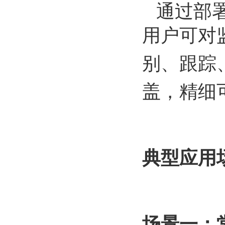
通过部
用户
可对
别、跟踪
盖，精细
典型应用
场景一：