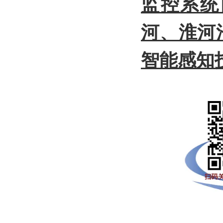
监控系统
河、淮河
智能感知