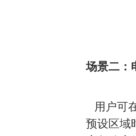
场景二：
用户可
预设区域