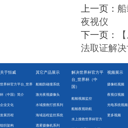
上一页：
船
夜视仪
下一页：
【
法取证解决
关于恒威
其它产品展示
解决世界杯官方平
视频展示
台_世界杯（中
世界杯官方平台_世界
船舶防碰撞系统
摄像机视频
国）
杯（中国）简介
激光夜视摄像头
夜视仪视频
船舶视频监控
企业文化
水域搜救打捞系列
光电系统视频
船舶夜视助航
发展历程
海域远程监控系统
更多视频
水上搜救世界杯官方
组织架构
透雾摄像机系列