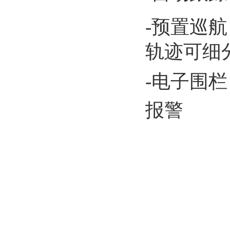
-
预置巡航
轨迹可细
-
电子围栏
报警